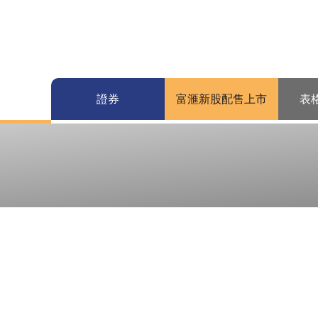
證券
富滙新股配售上市
表