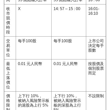
收
X
14: 57 – 15 : 00
16:01-
市
16:10
競
價
時
段
交
每手100股
每手100股
上市公司
易
決定每手
單
股數
位
最
0.01 元人民幣
0.01 元人民幣
按股價及
低
個別股票
上
而定
落
價
位
價
上下行 10%，
上下行 10%，
不設限制
格
被納入風險警示板
被納入風險警示
限
的滬股為上行 5%
板的深股為上行
制
5%