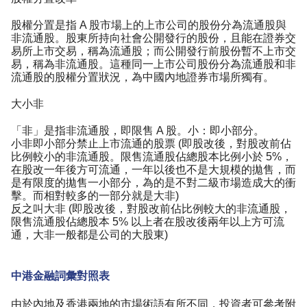
股權分置是指 A 股市場上的上市公司的股份分為流通股與
非流通股。股東所持向社會公開發行的股份，且能在證券交
易所上市交易，稱為流通股；而公開發行前股份暫不上市交
易，稱為非流通股。這種同一上市公司股份分為流通股和非
流通股的股權分置狀況，為中國內地證券市場所獨有。
大小非
「非」是指非流通股，即限售 A 股。小：即小部分。
小非即小部分禁止上市流通的股票 (即股改後，對股改前佔
比例較小的非流通股。限售流通股佔總股本比例小於 5%，
在股改一年後方可流通，一年以後也不是大規模的拋售，而
是有限度的拋售一小部分，為的是不對二級市場造成大的衝
擊。而相對較多的一部分就是大非)
反之叫大非 (即股改後，對股改前佔比例較大的非流通股，
限售流通股佔總股本 5% 以上者在股改後兩年以上方可流
通，大非一般都是公司的大股東)
中港金融詞彙對照表
由於內地及香港兩地的市場術語有所不同，投資者可參考附