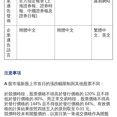
業
官方指定報章 (上
露易網站
通
海證券報、證券時
告
報、中國證券報及
發
證券日報)
佈
企
簡體中文
簡體中文
繁體中
業
文、英文
通
告
語
言
注意事項
A 股市場新股上市首日的漲跌幅限制與其他股票不同：
於競價時段，股票價格不得高於發行價格的 120% 且不得
低於發行價格的 80%。而正常交易時段，股票價格不得高
於發行價格的 144% 且不得低於發行價格的 64%。有效價
格的計算結果按照四捨五入的原則取至 0.01 元。
競價時段未有開盤價的，以當日第一筆成交價格作為開盤