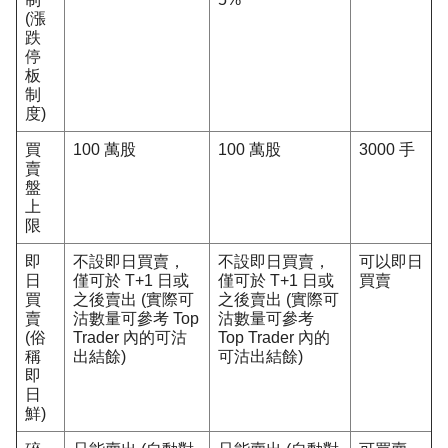
(漲
跌
停
板
制
度)
買
100 萬股
100 萬股
3000 手
賣
盤
上
限
即
不設即日買賣，
不設即日買賣，
可以即日
日
僅可於 T+1 日或
僅可於 T+1 日或
買賣
買
之後賣出 (實際可
之後賣出 (實際可
賣
沽數量可參考 Top
沽數量可參考
(俗
Trader 內的可沽
Top Trader 內的
稱
出結餘)
可沽出結餘)
即
日
鮮)