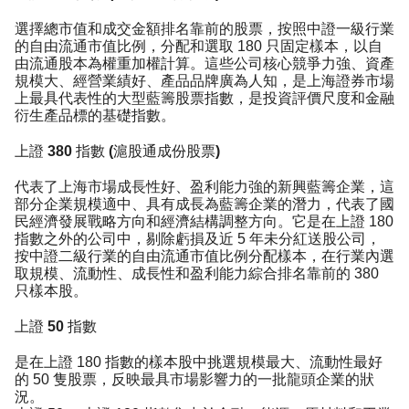
選擇總市值和成交金額排名靠前的股票，按照中證一級行業
的自由流通市值比例，分配和選取 180 只固定樣本，以自
由流通股本為權重加權計算。這些公司核心競爭力強、資產
規模大、經營業績好、產品品牌廣為人知，是上海證券市場
上最具代表性的大型藍籌股票指數，是投資評價尺度和金融
衍生產品標的基礎指數。
上證 380 指數 (滬股通成份股票)
代表了上海市場成長性好、盈利能力強的新興藍籌企業，這
部分企業規模適中、具有成長為藍籌企業的潛力，代表了國
民經濟發展戰略方向和經濟結構調整方向。它是在上證 180
指數之外的公司中，剔除虧損及近 5 年未分紅送股公司，
按中證二級行業的自由流通市值比例分配樣本，在行業內選
取規模、流動性、成長性和盈利能力綜合排名靠前的 380
只樣本股。
上證 50 指數
是在上證 180 指數的樣本股中挑選規模最大、流動性最好
的 50 隻股票，反映最具市場影響力的一批龍頭企業的狀
況。