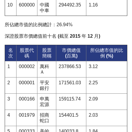
10
600000
中國
294492.35
1.16
中車
所佔總市值的比例總計：26.94%
深證股票市價總值前十名 (截至 2015 年 12 月)
名
股票代
股票
市價總值
所佔總市值的比
次
碼
簡稱
(百萬)
例 (%)
1
000002
萬科
237866.53
3.12
Ａ
2
000001
平安
171561.03
2.25
銀行
3
000166
申萬
159115.74
2.09
宏源
4
001979
招商
154401.5
2.03
蛇口
5
000333
美的
140033.8
1.84