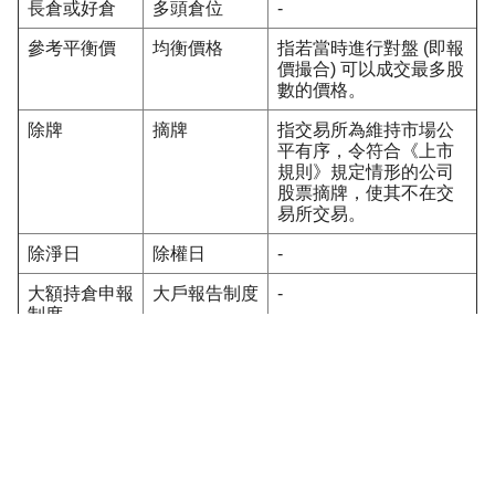
長倉或好倉
多頭倉位
-
參考平衡價
均衡價格
指若當時進行對盤 (即報
價撮合) 可以成交最多股
數的價格。
除牌
摘牌
指交易所為維持市場公
平有序，令符合《上市
規則》規定情形的公司
股票摘牌，使其不在交
易所交易。
除淨日
除權日
-
大額持倉申報
大戶報告制度
-
制度
大手交易
大額交易
-
對盤
報價撮合
-
股份代號
股票代碼
-
股息
紅利、股利
-