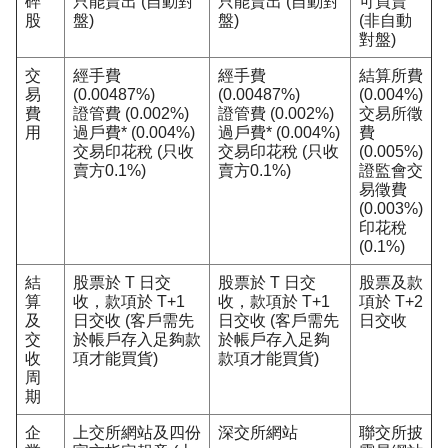
碎
只能賣出 (自動對
只能賣出 (自動對
可買賣
股
盤)
盤)
(非自動
對盤)
交
經手費
經手費
結算所費
易
(0.00487%)
(0.00487%)
(0.004%)
費
證管費 (0.002%)
證管費 (0.002%)
交易所徵
用
過戶費* (0.004%)
過戶費* (0.004%)
費
交易印花稅 (只收
交易印花稅 (只收
(0.005%)
賣方0.1%)
賣方0.1%)
證監會交
易徵費
(0.003%)
印花稅
(0.1%)
結
股票於 T 日交
股票於 T 日交
股票及款
算
收，款項於 T+1
收，款項於 T+1
項於 T+2
及
日交收 (客戶需先
日交收 (客戶需先
日交收
交
於帳戶存入足夠款
於帳戶存入足夠
收
項才能買貨)
款項才能買貨)
周
期
企
上交所網站及四份
深交所網站
聯交所披