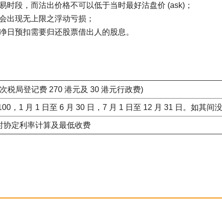
时段，而沽出价格不可以低于当时最好沽盘价 (ask)；
会出现无上限之浮动亏损；
净日预扣需要归还股票借出人的股息。
首次税局登记费 270 港元及 30 港元行政费)
00，1 月 1 日至 6 月 30 日，7 月 1 日至 12 月 31 日
时协定利率计算及最低收费