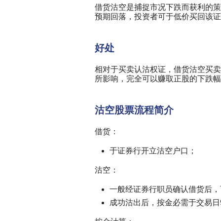
借货沽空是捕捉市况下跌而获利的策
预期回落，投资者可于低价买回该证
好处
相对于买卖认沽权证，借货沽空买卖
所影响，完全可以赚取正股的下跌幅
沽空股票流程简介
借货：
于证券行开立沽空户口；
沽空：
一般经证券行职员确认借货后，
成功沽出后，按金必需于交易日9: