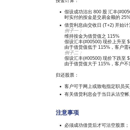
按金计算：
假设成功沽出 800 股 汇丰(#0
时实付的按金是交易金额的 25%，或1
借货利息由交收日 (T+2) 开始
例子一：
维持按金为借货值之 115%
假设汇丰(#00500) 现价上升至 $90，
由于借货值低于 115%，客户需存入按金，$
例子二：
假设汇丰(#00500) 现价下跌至 $70，
由于借货值大于 115%，客户
归还股票：
客户可于网上或致电指定职员买
有关借货利息会于当日从沽空帐
注意事项
必须成功借货后才可沽空股票；