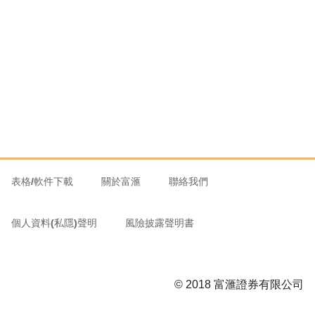
表格/軟件下載
關於富滙
聯絡我們
個人資料(私隱)聲明
風險披露聲明書
© 2018 富滙證券有限公司