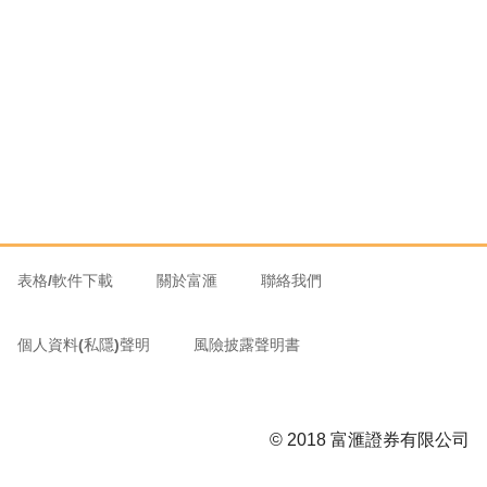
表格/軟件下載
關於富滙
聯絡我們
個人資料(私隱)聲明
風險披露聲明書
© 2018 富滙證券有限公司