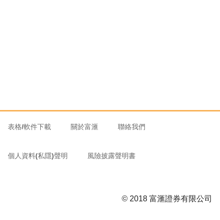
表格/軟件下載
關於富滙
聯絡我們
個人資料(私隱)聲明
風險披露聲明書
© 2018 富滙證券有限公司