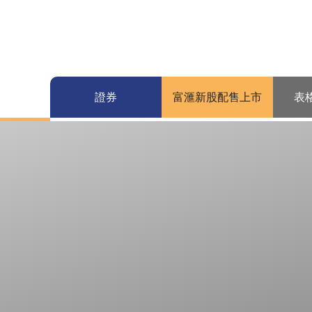
證券
富滙新股配售上市
表