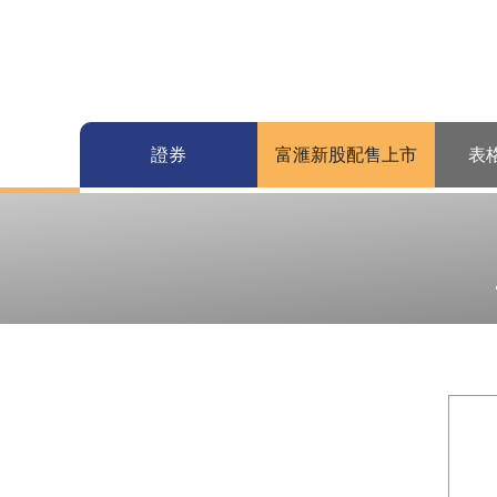
證券
富滙新股配售上市
表