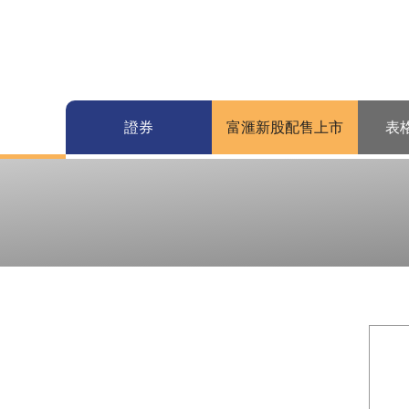
證券
富滙新股配售上市
表